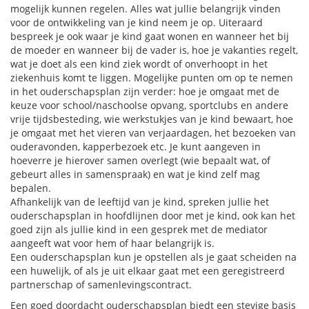
mogelijk kunnen regelen. Alles wat jullie belangrijk vinden
voor de ontwikkeling van je kind neem je op. Uiteraard
bespreek je ook waar je kind gaat wonen en wanneer het bij
de moeder en wanneer bij de vader is, hoe je vakanties regelt,
wat je doet als een kind ziek wordt of onverhoopt in het
ziekenhuis komt te liggen. Mogelijke punten om op te nemen
in het ouderschapsplan zijn verder: hoe je omgaat met de
keuze voor school/naschoolse opvang, sportclubs en andere
vrije tijdsbesteding, wie werkstukjes van je kind bewaart, hoe
je omgaat met het vieren van verjaardagen, het bezoeken van
ouderavonden, kapperbezoek etc. Je kunt aangeven in
hoeverre je hierover samen overlegt (wie bepaalt wat, of
gebeurt alles in samenspraak) en wat je kind zelf mag
bepalen.
Afhankelijk van de leeftijd van je kind, spreken jullie het
ouderschapsplan in hoofdlijnen door met je kind, ook kan het
goed zijn als jullie kind in een gesprek met de mediator
aangeeft wat voor hem of haar belangrijk is.
Een ouderschapsplan kun je opstellen als je gaat scheiden na
een huwelijk, of als je uit elkaar gaat met een geregistreerd
partnerschap of samenlevingscontract.
Een goed doordacht ouderschapsplan biedt een stevige basis